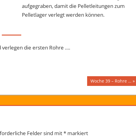
aufgegraben, damit die Pelletleitungen zum
Pelletlager verlegt werden können.
erlegen die ersten Rohre ….
Nächster
Woche 39 – Rohre …
Beitrag:
forderliche Felder sind mit
*
markiert