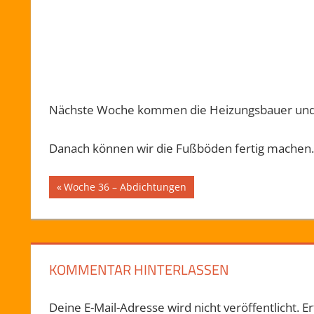
Nächste Woche kommen die Heizungsbauer und v
Danach können wir die Fußböden fertig machen.
Beitragsnavigation
DECKE
Vorheriger
Woche 36 – Abdichtungen
Beitrag:
HEIZUNG
WETTER
KOMMENTAR HINTERLASSEN
Deine E-Mail-Adresse wird nicht veröffentlicht.
Er