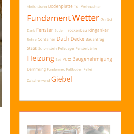
Bodenplatte
Tür
Abdichtbahn
Weihnachten
Wetter
Fundament
Gerüst
Fenster
Ringanker
Trockenbau
Dank
Boden
Dach
Decke
Container
Bauantrag
Rohre
Statik
Schornstein
Pelletlager
Fensterbänke
Heizung
Baugenehmigung
Putz
Bad
Dämmung
Fundamnet
Fußboden
Pellet
Giebel
Zwischenwand