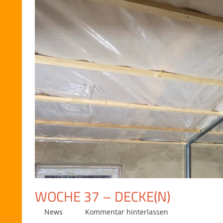
WOCHE 37 – DECKE(N)
28/11/2021
Daniel Knüpfer
News
Kommentar hinterlassen