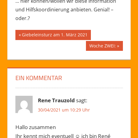
… hier können/wollen wir diese Information
und Hilfskoordinierung anbieten. Genial! –
oder.?
Beitragsnavigation
FUNDAMENT
Vorheriger
Giebeleinsturz am 1. März 2021
Beitrag:
GIEBEL
Nächster
Woche ZWEI:
Beitrag:
EIN KOMMENTAR
Rene Trauzold
sagt:
30/04/2021 um 10:29 Uhr
Hallo zusammen
Ihr kennt mich eventuell ☺ ich bin René