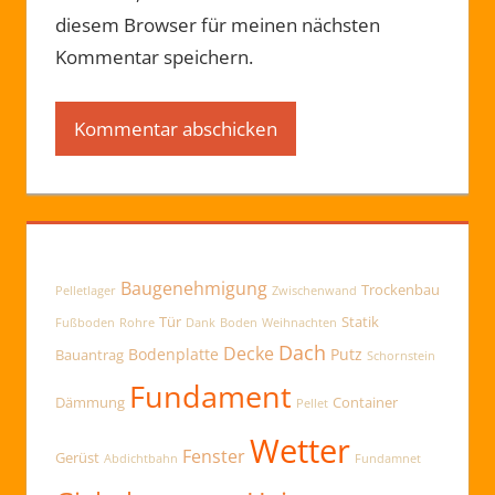
diesem Browser für meinen nächsten
Kommentar speichern.
Baugenehmigung
Trockenbau
Pelletlager
Zwischenwand
Tür
Statik
Fußboden
Rohre
Dank
Boden
Weihnachten
Dach
Decke
Bodenplatte
Putz
Bauantrag
Schornstein
Fundament
Dämmung
Container
Pellet
Wetter
Fenster
Gerüst
Abdichtbahn
Fundamnet