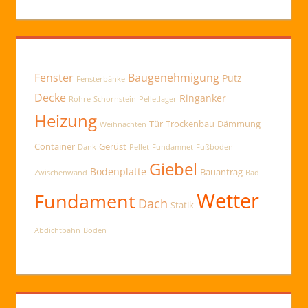
Fenster
Baugenehmigung
Putz
Fensterbänke
Decke
Ringanker
Rohre
Schornstein
Pelletlager
Heizung
Tür
Trockenbau
Dämmung
Weihnachten
Container
Gerüst
Dank
Pellet
Fundamnet
Fußboden
Giebel
Bodenplatte
Bauantrag
Zwischenwand
Bad
Wetter
Fundament
Dach
Statik
Abdichtbahn
Boden