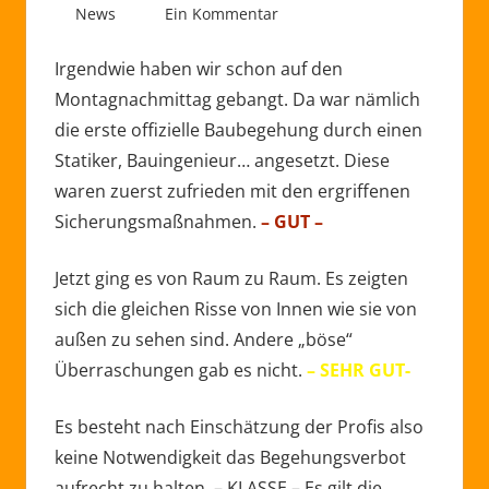
18/03/2021
admin
News
Ein Kommentar
Irgendwie haben wir schon auf den
Montagnachmittag gebangt. Da war nämlich
die erste offizielle Baubegehung durch einen
Statiker, Bauingenieur… angesetzt. Diese
waren zuerst zufrieden mit den ergriffenen
Sicherungsmaßnahmen.
– GUT –
Jetzt ging es von Raum zu Raum. Es zeigten
sich die gleichen Risse von Innen wie sie von
außen zu sehen sind. Andere „böse“
Überraschungen gab es nicht.
– SEHR GUT-
Es besteht nach Einschätzung der Profis also
keine Notwendigkeit das Begehungsverbot
aufrecht zu halten. – KLASSE – Es gilt die