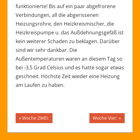
funktionierte! Bis auf ein paar abgefrorene
Verbindungen, all die abgerissenen
Heizungsrohre, den Heizkreismischer, die
Heizkreispumpe u. das Außdehnungsgefäß ist
kein weiterer Schaden zu beklagen. Darüber
sind wir sehr dankbar. Die
Außentemperaturen waren an diesem Tag so
bei -3,5 Grad Celsius und es hatte sogar etwas
geschneit. Höchste Zeit wieder eine Heizung
am Laufen zu haben.
Beitragsnavigation
FUNDAMENT
Vorheriger
Nächster
Woche ZWEI:
Woche Vier:
Beitrag:
Beitrag:
HEIZUNG
STATIK